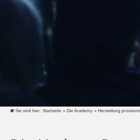
Sie sind hier:
Startseite
»
Die Academy
»
Herstellung provisori