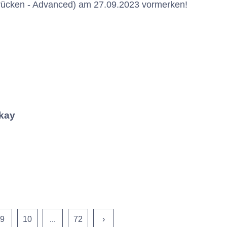
 Brücken - Advanced) am 27.09.2023 vormerken!
kay
9
10
...
72
›