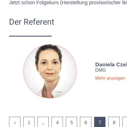
Jetzt schon Folgekurs (Herstellung provisorischer
Der Referent
Daniela Cze
DMG
Mehr anzeigen
‹
1
...
4
5
6
7
8