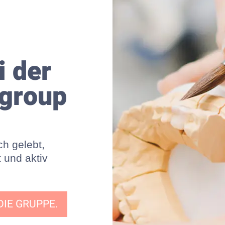
 der
lgroup
ch gelebt,
t und aktiv
 DIE GRUPPE.