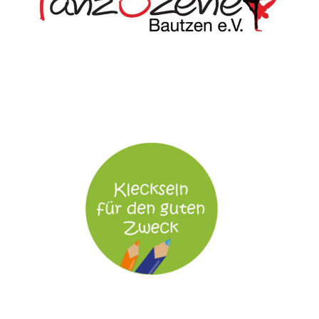
TanzSzene Bautzen e.V.
Seit Oktober 2016 engagiert sich KL
DENTAL für den regionalen Tanzverein der
TanzSzene Bautzen e.V. als Sponsor. Über
400 junge Tänzer und Tänzerinnen tanzten
hier aus voller Leidenschaft in den
Bereichen Kindertanz, Hip Hop und Ballett.
Zur Webseite