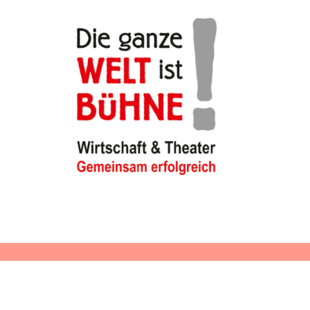
Kleckseln für den guten Zweck
"Kleckseln für den guten Zweck" wurde von
uns für die Kitas unserer Regionen ins
Leben gerufen, die bei der Umsetzung
besonderer Projekte Hilfe und
Unterstützung brauchen. Bereits drei Kitas
konnten wir so beim Erneuern der
Außenanlagen, dem Anlegen eines
Spielbrunnens oder der Sanierung des
Lärmschutzes unter die Arme greifen.
Kinder- und Jugendtheater in der
Oberlausitz
Das Fördern der Regionen, in denen wir zu
Hause sind, findet bei uns auf