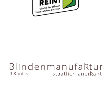
Schau rein!
"Schau rein!" ist die größte sächsische
Initative für Berufsorientierung des
Freistaat Sachsens, der Sächsischen
Handwerkskammern, der IHK und der
Agentur für Arbeit. Ziel ist es Schüler und
Studenten in verschiedene Branchen und
Tätigkeiten reinschnuppern zu lassen und
diese bei der Wahl des künftigen
Ausbildungsberufes oder Studienganges