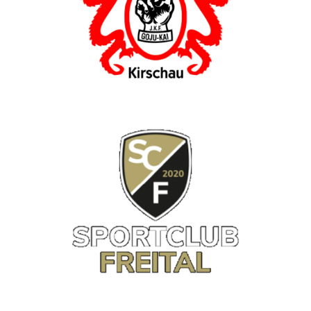
Karateverein Goju Kai aus
Kirschau
Seit Mai 2016 unterstützen wir den
Karateverein Goju Kai aus Kirschau
mitindividuellen Mundschutz für alle
Karatekids. Diese konnten sich nach der
Abformung durch unseren Intraoralscanner
TRIOS 3 für ihre
Lieblingsfarbenentscheiden. So wird aus