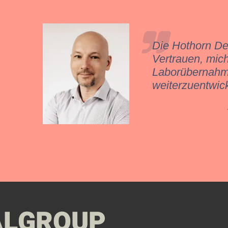
Die Hothorn De
Vertrauen, mich
Laborübernahm
weiterzuentwick
ALGROUP