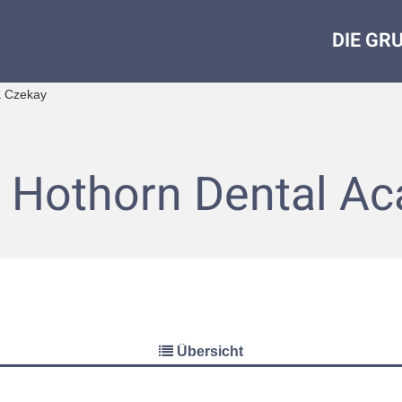
DIE GR
a Czekay
ie Hothorn Dental 
Übersicht