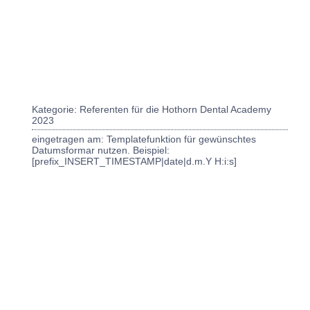
Kategorie: Referenten für die Hothorn Dental Academy
2023
eingetragen am: Templatefunktion für gewünschtes
Datumsformar nutzen. Beispiel:
[prefix_INSERT_TIMESTAMP|date|d.m.Y H:i:s]