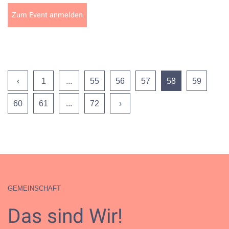
Zum Event anmelden
‹
1
...
55
56
57
58
59
60
61
...
72
›
GEMEINSCHAFT
Das sind Wir!