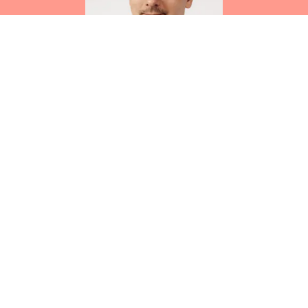
Die Hothorn Dentalgroup schenkte mir
vollstes Vertrauen, mich beruflich nach der
Laborübernahme auf einem neuen Level
weiterzuentwickeln. Vielen Dank dafür!
Tino Namokel
, Müller Dental