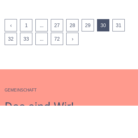
‹
1
...
27
28
29
30
31
32
33
...
72
›
GEMEINSCHAFT
Das sind Wir!
Extrem nah an der Zahntechnik