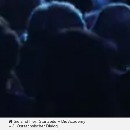
Sie sind hier:
Startseite
»
Die Academy
»
3. Ostsächsischer Dialog