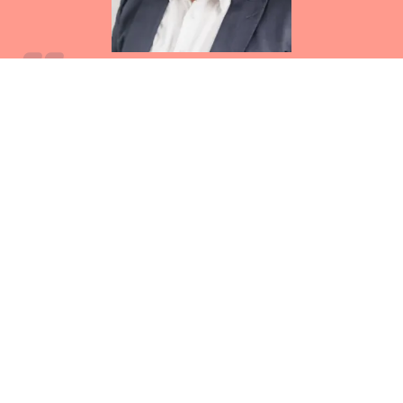
"Es macht mich stolz, Teil einer großen und
weiterwachsenden Dentalgemeinschaft zu
sein. Aus Konkurrenten werden Partner,
welche sich auf Augenhöhe austauschen
und voneinander profitieren.
Carsten Lorat
, Neue Zähne Görlitz