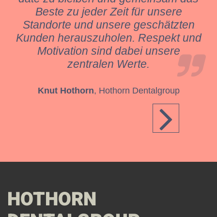
Beste zu jeder Zeit für unsere
Standorte und unsere geschätzten
Kunden herauszuholen. Respekt und
Motivation sind dabei unsere
zentralen Werte.
Knut Hothorn
, Hothorn Dentalgroup
HOTHORN