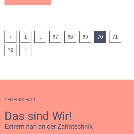
‹
1
...
67
68
69
70
71
72
›
GEMEINSCHAFT
Das sind Wir!
Extrem nah an der Zahntechnik