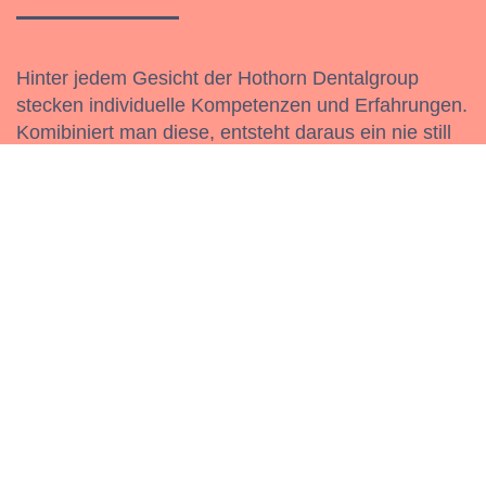
Hinter jedem Gesicht der Hothorn Dentalgroup
stecken individuelle Kompetenzen und Erfahrungen.
Komibiniert man diese, entsteht daraus ein nie still
stehendes Uhrwerk. Wir entwickeln uns stetig
weiter.
Gemeinsam die Vision weiterentwickeln