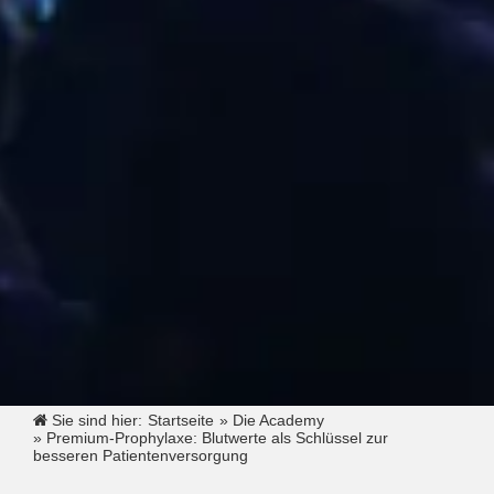
Sie sind hier:
Startseite
»
Die Academy
»
Premium-Prophylaxe: Blutwerte als Schlüssel zur
besseren Patientenversorgung