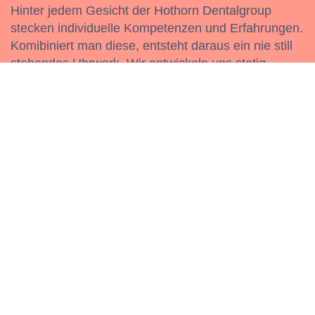
Hinter jedem Gesicht der Hothorn Dentalgroup
stecken individuelle Kompetenzen und Erfahrungen.
Komibiniert man diese, entsteht daraus ein nie still
stehendes Uhrwerk. Wir entwickeln uns stetig
weiter.
Gemeinsam die Vision weiterentwickeln