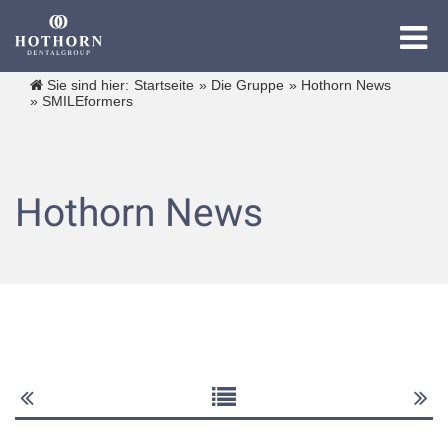
Sie sind hier:
Startseite
»
Die Gruppe
»
Hothorn News
Die Gruppe
»
SMILEformers
Die Expertise
Hothorn News
Die Academy