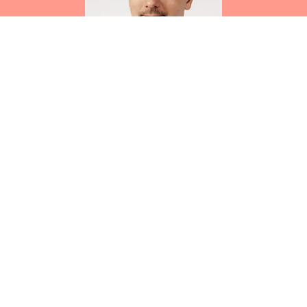
Die Hothorn Dentalgroup schenkte mir
vollstes Vertrauen, mich beruflich nach der
Laborübernahme auf einem neuen Level
weiterzuentwickeln. Vielen Dank dafür!
Tino Namokel
, Müller Dental