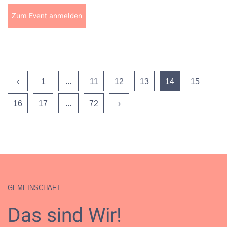
Zum Event anmelden
‹
1
...
11
12
13
14
15
16
17
...
72
›
GEMEINSCHAFT
Das sind Wir!